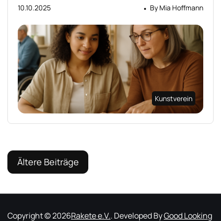
10.10.2025
By
Mia Hoffmann
Kunstverein
Beitragsnavigation
Ältere Beiträge
Copyright © 2026
Rakete e.V.
.
Developed By
Good Looking