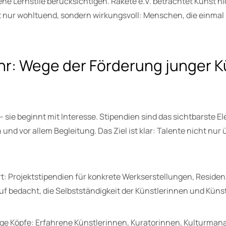
e Lernstile berücksichtigen. Rakete e.V. betrachtet Kunst ni
cht nur wohltuend, sondern wirkungsvoll: Menschen, die einmal
r: Wege der Förderung junger K
 sie beginnt mit Interesse. Stipendien sind das sichtbarste El
nd vor allem Begleitung. Das Ziel ist klar: Talente nicht nur
: Projektstipendien für konkrete Werkserstellungen, Residenz
f bedacht, die Selbstständigkeit der Künstlerinnen und Künst
ge Köpfe: Erfahrene Künstlerinnen, Kuratorinnen, Kulturmanage