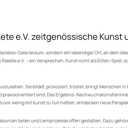
akete e.V. zeitgenössische Kunst 
 Blackbox-Galerieraum, sondern ein lebendiger Ort, an dem Idee
 Rakete e.V. – ein Versprechen, Kunst nicht als Eliten-Spiel,
szusehen. Sie bildet, provoziert, tröstet, bringt Menschen i
und praxisorientiert sind. Das Ergebnis: Nachwuchskünstlerinn
 zuvor wenig mit Kunst zu tun hatten, entdecken neue Perspek
essourcen teilen und Lernprozesse offen gestalten. Dazu geh