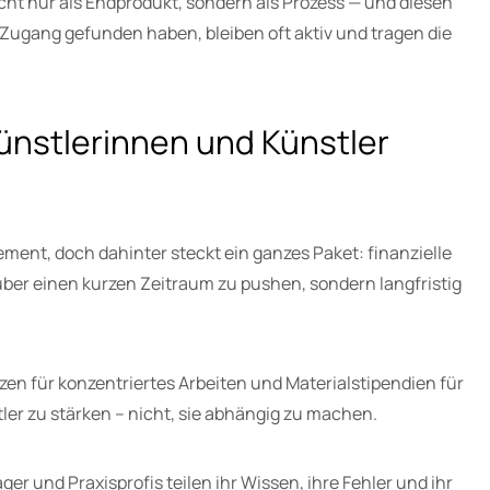
cht nur als Endprodukt, sondern als Prozess — und diesen
 Zugang gefunden haben, bleiben oft aktiv und tragen die
ünstlerinnen und Künstler
ement, doch dahinter steckt ein ganzes Paket: finanzielle
 über einen kurzen Zeitraum zu pushen, sondern langfristig
en für konzentriertes Arbeiten und Materialstipendien für
ler zu stärken – nicht, sie abhängig zu machen.
r und Praxisprofis teilen ihr Wissen, ihre Fehler und ihr