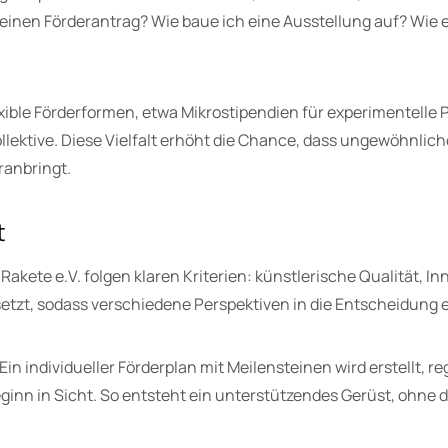
 einen Förderantrag? Wie baue ich eine Ausstellung auf? Wie 
lexible Förderformen, etwa Mikrostipendien für experimentelle
llektive. Diese Vielfalt erhöht die Chance, dass ungewöhnlich
ranbringt.
t
akete e.V. folgen klaren Kriterien: künstlerische Qualität, In
etzt, sodass verschiedene Perspektiven in die Entscheidung e
in individueller Förderplan mit Meilensteinen wird erstellt
ginn in Sicht. So entsteht ein unterstützendes Gerüst, ohne 