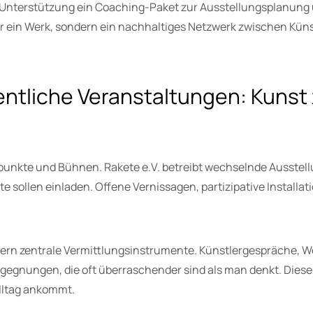
ller Unterstützung ein Coaching-Paket zur Ausstellungsplanun
ur ein Werk, sondern ein nachhaltiges Netzwerk zwischen Küns
entliche Veranstaltungen: Kunst
fpunkte und Bühnen. Rakete e.V. betreibt wechselnde Ausstel
ate sollen einladen. Offene Vernissagen, partizipative Instal
dern zentrale Vermittlungsinstrumente. Künstlergespräche, W
gnungen, die oft überraschender sind als man denkt. Diese 
Alltag ankommt.